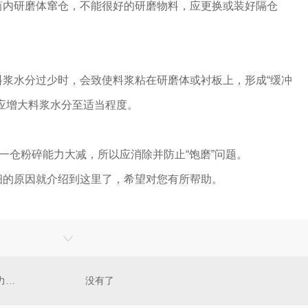
筒内研磨体窜仓，不能很好的研磨物料，应更换或装好隔仓
料浆水分过少时，会致使料浆粘在研磨体或衬板上，形成“缓冲
应增大料浆水分至适当程度。
使一仓粉碎能力大减，所以应消除并防止“饱磨”问题。
细的原因就介绍到这里了，希望对您有所帮助。
巧克力浇注机厂家为你介绍巧克力制作步骤
没有了