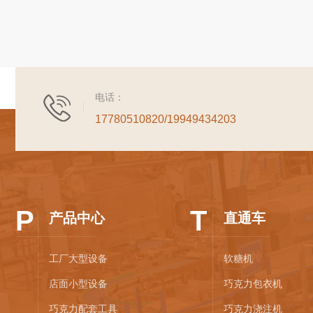
电话：
17780510820/19949434203
P
T
产品中心
直通车
工厂大型设备
软糖机
店面小型设备
巧克力包衣机
巧克力配套工具
巧克力浇注机