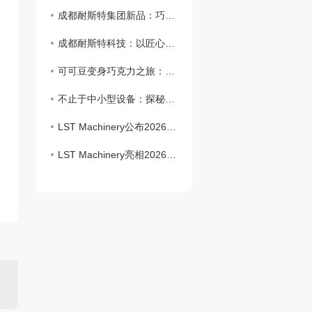
成都耐斯特集团新品：巧克力石磨机
成都耐斯特科技：以匠心设备，赋能巧克力与软糖产业新未来
可可豆变身巧克力之旅：耐斯特设备全程赋能
不止于中小型设备：探秘耐斯特17000㎡工业园，解码大型巧克力工厂的“智造”内核
LST Machinery公布2026展会计划 多站参展彰显行业布局
LST Machinery亮相2026德国ProSweets展，展现糖果机械技术